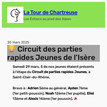
Aller
au
La Tour de Chartreuse
contenu
Les Échecs au pied des Alpes
30 mars 2025
Circuit des parties
rapides Jeunes de l’Isère
Samedi 29 mars, 5 de nos jeunes étaient présents
à l’étape du
Circuit de parties rapides Jeunes
, à
Saint-Clair-du-Rhône.
Bravo à :
Adrien
5ème au général,
Ayden
7ème
(1er petit-poussin),
Noah
12ème (1er pupille),
Eliel
13ème et
Alexis
14ème (1er poussin).