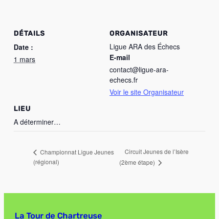
DÉTAILS
ORGANISATEUR
Ligue ARA des Échecs
Date :
E-mail
1 mars
contact@ligue-ara-
echecs.fr
Voir le site Organisateur
LIEU
A déterminer…
Circuit Jeunes de l’Isère
Championnat Ligue Jeunes
(régional)
(2ème étape)
La Tour de Chartreuse