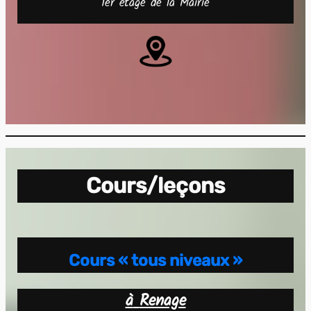
1er étage de la Mairie
Cours/leçons
Cours
« tous niveaux »
à
Renage