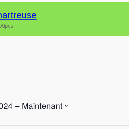
hartreuse
 Alpes
024
 – 
Maintenant