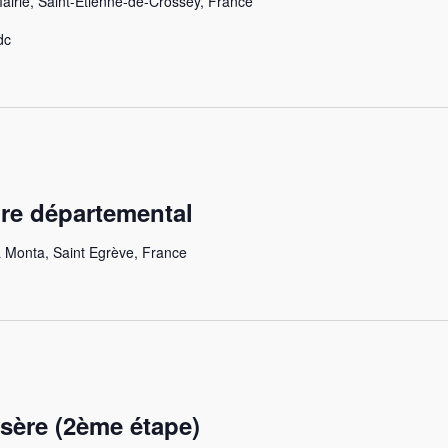
airie, Saint-Étienne-de-Crossey, France
dc
re départemental
 Monta, Saint Egrève, France
Isère (2ème étape)